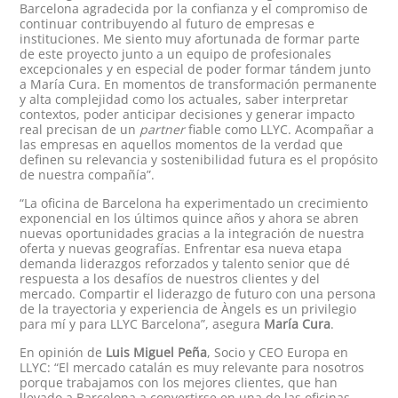
Barcelona agradecida por la confianza y el compromiso de
continuar contribuyendo al futuro de empresas e
instituciones. Me siento muy afortunada de formar parte
de este proyecto junto a un equipo de profesionales
excepcionales y en especial de poder formar tándem junto
a María Cura. En momentos de transformación permanente
y alta complejidad como los actuales, saber interpretar
contextos, poder anticipar decisiones y generar impacto
real precisan de un
partner
fiable como LLYC. Acompañar a
las empresas en aquellos momentos de la verdad que
definen su relevancia y sostenibilidad futura es el propósito
de nuestra compañía”.
“La oficina de Barcelona ha experimentado un crecimiento
exponencial en los últimos quince años y ahora se abren
nuevas oportunidades gracias a la integración de nuestra
oferta y nuevas geografías. Enfrentar esa nueva etapa
demanda liderazgos reforzados y talento senior que dé
respuesta a los desafíos de nuestros clientes y del
mercado. Compartir el liderazgo de futuro con una persona
de la trayectoria y experiencia de Àngels es un privilegio
para mí y para LLYC Barcelona”, asegura
María Cura
.
En opinión de
Luis Miguel Peña
, Socio y CEO Europa en
LLYC: “El mercado catalán es muy relevante para nosotros
porque trabajamos con los mejores clientes, que han
llevado a Barcelona a convertirse en una de las oficinas