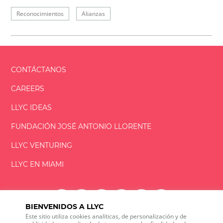
Reconocimientos
Alianzas
CONTÁCTANOS
CAREERS
LLYC IDEAS
FUNDACIÓN
JOSÉ ANTONIO
LLORENTE
LLYC VENTURING
LLYC EN MIAMI
BIENVENIDOS A LLYC
Este sitio utiliza cookies analíticas, de personalización y de
LLYC © 2026 Todos los derechos reservados