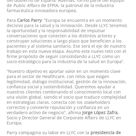
del Gobierno de España. Además, formó parte del equipo
de
Public Affairs
de EFPIA, la patronal de la industria
farmacéutica innovadora europea.
Para
Carlos Parry
: “Europa se encuentra en un momento
decisivo para la salud y la innovación. Desde LLYC tenemos
la oportunidad y la responsabilidad de impulsar
conversaciones que conecten a los distintos actores y
construyan soluciones a largo plazo que beneficien a los
pacientes y al sistema sanitario. Ese será el eje de nuestro
trabajo en esta nueva etapa. Asumo este nuevo reto con el
firme propósito de seguir consolidando a LLYC como un
socio estratégico para la industria de la salud en Europa”.
“Nuestro objetivo es aportar valor en un momento clave
para el sector de Healthcare, con retos que exigen
legitimidad, diálogo institucional, gestión de la innovación,
confianza social y sostenibilidad. Queremos ayudar a
nuestros clientes combinando el conocimiento local con
una visión global, siendo el socio que traduce complejidad
en estrategias claras, conecta con los
stakeholders
correctos y convierte reputación y confianza en un
verdadero activo de negocio”, afirma
Jorge López Zafra,
Socio y Director General de Corporate Affairs de LLYC en
Europa.
Parry compagina su labor en LLYC con la
presidencia de