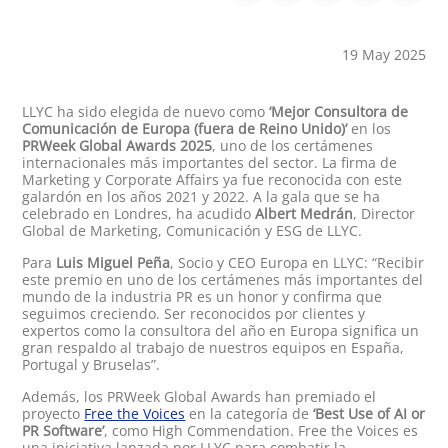
19 May 2025
LLYC ha sido elegida de nuevo como
‘Mejor Consultora de
Comunicación de Europa (fuera de Reino Unido)’
en los
PRWeek Global Awards 2025
, uno de los certámenes
internacionales más importantes del sector. La firma de
Marketing y Corporate Affairs ya fue reconocida con este
galardón en los años 2021 y 2022. A la gala que se ha
celebrado en Londres, ha acudido
Albert Medrán
, Director
Global de Marketing, Comunicación y ESG de LLYC.
Para
Luis Miguel Peña
, Socio y CEO Europa en LLYC: “Recibir
este premio en uno de los certámenes más importantes del
mundo de la industria PR es un honor y confirma que
seguimos creciendo. Ser reconocidos por clientes y
expertos como la consultora del año en Europa significa un
gran respaldo al trabajo de nuestros equipos en España,
Portugal y Bruselas”.
Además, los PRWeek Global Awards han premiado el
proyecto
Free the Voices
en la categoría de
‘
Best Use of AI or
PR Software’
, como High Commendation
. Free the Voices es
una iniciativa lanzada por LLYC para combatir la