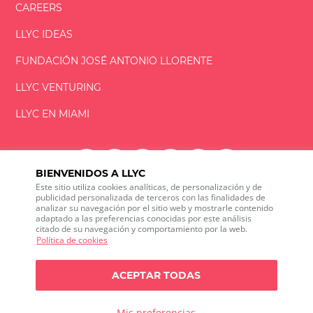
CAREERS
LLYC IDEAS
FUNDACIÓN
JOSÉ ANTONIO
LLORENTE
LLYC VENTURING
LLYC EN MIAMI
BIENVENIDOS A LLYC
Este sitio utiliza cookies analíticas, de personalización y de
LLYC © 2026 Todos los derechos reservados
publicidad personalizada de terceros con las finalidades de
analizar su navegación por el sitio web y mostrarle contenido
adaptado a las preferencias conocidas por este análisis
ES
EN
PT
BR
citado de su navegación y comportamiento por la web.
600 Brickell Avenue, Suite 2125 Miami, Florida 33131
Política de cookies
+1 786 5901000
Canal ético
ACEPTAR TODAS
Política de privacidad
Política de cookies
Configuración de cookies
Política de privacidad sobre Social media listening
Mis preferencias