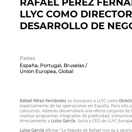
RAFAEL PÉREZ FERNÁ
LLYC COMO DIRECTOR
DESARROLLO DE NEG
Países
España
Portugal
Bruselas /
Unión Europea
Global
Rafael Pérez Fernández
se incorpora a LLYC como
Direct
especialmente de las operaciones en España. Para ello 
concursos. Además desarrollará una oferta conjunta de l
realizar propuestas integradas de publicidad, comunicac
directamente a
Luisa García
, Socia y CEO de LLYC Europa
Luisa García
afirma: “La llegada de Rafael nos va a aport