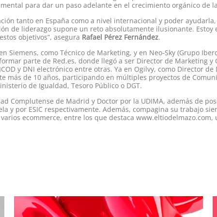
amental para dar un paso adelante en el crecimiento orgánico de la 
ión tanto en España como a nivel internacional y poder ayudarla,
ición de liderazgo supone un reto absolutamente ilusionante. Estoy
estos objetivos”, asegura
Rafael Pérez Fernández
.
en Siemens, como Técnico de Marketing, y en Neo-Sky (Grupo Iber
formar parte de Red.es, donde llegó a ser Director de Marketing 
COD y DNI electrónico entre otras. Ya en Ogilvy, como Director de 
nte más de 10 años, participando en múltiples proyectos de Comun
nisterio de Igualdad, Tesoro Público o DGT.
idad Complutense de Madrid y Doctor por la UDIMA, además de pose
Cela y por ESIC respectivamente. Además, compagina su trabajo si
o varios ecommerce, entre los que destaca www.eltiodelmazo.com, 