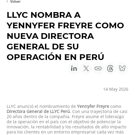
Volver
LLYC NOMBRA A
YENNYFER FREYRE COMO
NUEVA DIRECTORA
GENERAL DE SU
OPERACIÓN EN PERÚ
14 May 2026
LLYC anunció el nombramiento de
Yennyfer Freyre
como
Directora General de LLYC Perú.
Con una trayectoria de casi
20 años dentro de la compañía, Freyre asume el liderazgo
de la operación en el país con el objetivo de potenciar la
innovación, la rentabilidad y los resultados de alto impacto
para los clientes en un entorno empresarial cada vez más