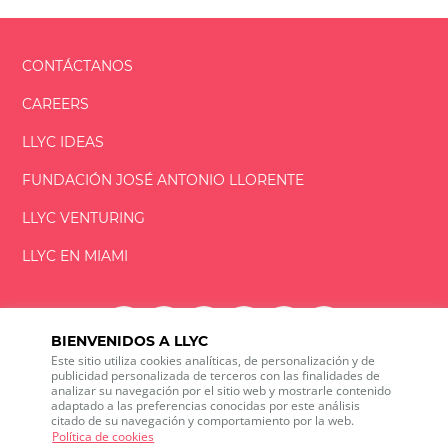
CONTÁCTANOS
CAREERS
LLYC IDEAS
FUNDACIÓN
JOSÉ ANTONIO
LLORENTE
LLYC VENTURING
LLYC EN MIAMI
BIENVENIDOS A LLYC
Este sitio utiliza cookies analíticas, de personalización y de
LLYC © 2026 Todos los derechos reservados
publicidad personalizada de terceros con las finalidades de
analizar su navegación por el sitio web y mostrarle contenido
adaptado a las preferencias conocidas por este análisis
ES
EN
PT
BR
citado de su navegación y comportamiento por la web.
600 Brickell Avenue, Suite 2125 Miami, Florida 33131
Política de cookies
+1 786 5901000