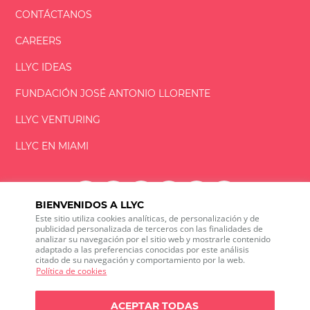
CONTÁCTANOS
CAREERS
LLYC IDEAS
FUNDACIÓN
JOSÉ ANTONIO
LLORENTE
LLYC VENTURING
LLYC EN MIAMI
BIENVENIDOS A LLYC
Este sitio utiliza cookies analíticas, de personalización y de
LLYC © 2026 Todos los derechos reservados
publicidad personalizada de terceros con las finalidades de
analizar su navegación por el sitio web y mostrarle contenido
adaptado a las preferencias conocidas por este análisis
ES
EN
PT
BR
citado de su navegación y comportamiento por la web.
600 Brickell Avenue, Suite 2125 Miami, Florida 33131
Política de cookies
+1 786 5901000
Canal ético
ACEPTAR TODAS
Política de privacidad