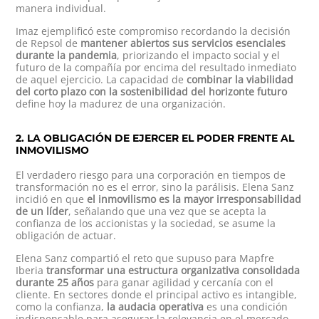
manera individual.
Imaz ejemplificó este compromiso recordando la decisión
de Repsol de
mantener abiertos sus servicios esenciales
durante la pandemia
, priorizando el impacto social y el
futuro de la compañía por encima del resultado inmediato
de aquel ejercicio. La capacidad de
combinar la viabilidad
del corto plazo con la sostenibilidad del horizonte futuro
define hoy la madurez de una organización.
2. LA OBLIGACIÓN DE EJERCER EL PODER FRENTE AL
INMOVILISMO
El verdadero riesgo para una corporación en tiempos de
transformación no es el error, sino la parálisis. Elena Sanz
incidió en que
el inmovilismo es la mayor irresponsabilidad
de un líder
, señalando que una vez que se acepta la
confianza de los accionistas y la sociedad, se asume la
obligación de actuar.
Elena Sanz compartió el reto que supuso para Mapfre
Iberia
transformar una estructura organizativa consolidada
durante 25 años
para ganar agilidad y cercanía con el
cliente. En sectores donde el principal activo es intangible,
como la confianza,
la audacia operativa
es una condición
indispensable para asegurar la relevancia en el mercado.