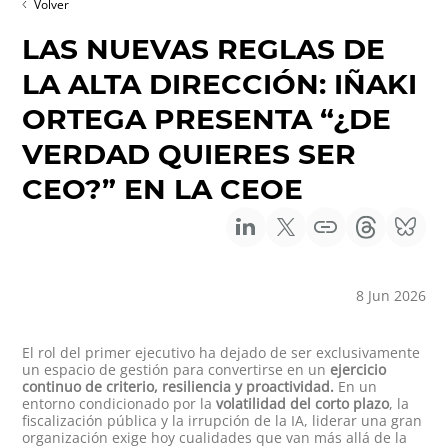
Volver
LAS NUEVAS REGLAS DE
LA ALTA DIRECCIÓN: IÑAKI
ORTEGA PRESENTA “¿DE
VERDAD QUIERES SER
CEO?” EN LA CEOE
8 Jun 2026
El rol del primer ejecutivo ha dejado de ser exclusivamente
un espacio de gestión para convertirse en un
ejercicio
continuo de criterio, resiliencia y proactividad.
En un
entorno condicionado por la
volatilidad del corto plazo
, la
fiscalización pública y la irrupción de la IA, liderar una gran
organización exige hoy cualidades que van más allá de la