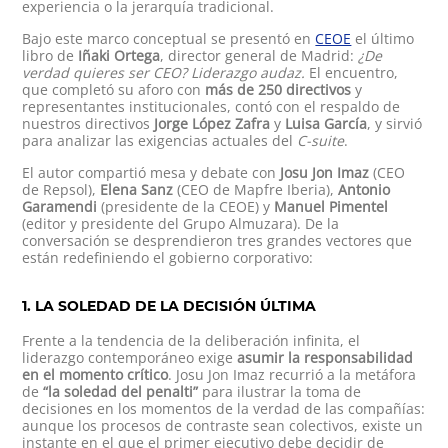
experiencia o la jerarquía tradicional.
Bajo este marco conceptual se presentó en
CEOE
el último
libro de
Iñaki Ortega
, director general de Madrid:
¿De
verdad quieres ser CEO? Liderazgo audaz.
El encuentro,
que completó su aforo con
más de 250 directivos
y
representantes institucionales, contó con el respaldo de
nuestros directivos
Jorge López Zafra
y
Luisa García
, y sirvió
para analizar las exigencias actuales del
C-suite
.
El autor compartió mesa y debate con
Josu Jon Imaz
(CEO
de Repsol),
Elena Sanz
(CEO de Mapfre Iberia),
Antonio
Garamendi
(presidente de la CEOE) y
Manuel Pimentel
(editor y presidente del Grupo Almuzara). De la
conversación se desprendieron tres grandes vectores que
están redefiniendo el gobierno corporativo:
1. LA SOLEDAD DE LA DECISIÓN ÚLTIMA
Frente a la tendencia de la deliberación infinita, el
liderazgo contemporáneo exige
asumir la responsabilidad
en el momento crítico
. Josu Jon Imaz recurrió a la metáfora
de
“la soledad del penalti”
para ilustrar la toma de
decisiones en los momentos de la verdad de las compañías:
aunque los procesos de contraste sean colectivos, existe un
instante en el que el primer ejecutivo debe decidir de