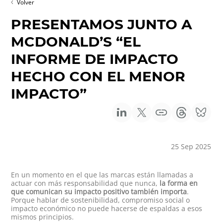
Volver
PRESENTAMOS JUNTO A
MCDONALD’S “EL
INFORME DE IMPACTO
HECHO CON EL MENOR
IMPACTO”
25 Sep 2025
En un momento en el que las marcas están llamadas a
actuar con más responsabilidad que nunca,
la forma en
que comunican su impacto positivo también importa
.
Porque hablar de sostenibilidad, compromiso social o
impacto económico no puede hacerse de espaldas a esos
mismos principios.