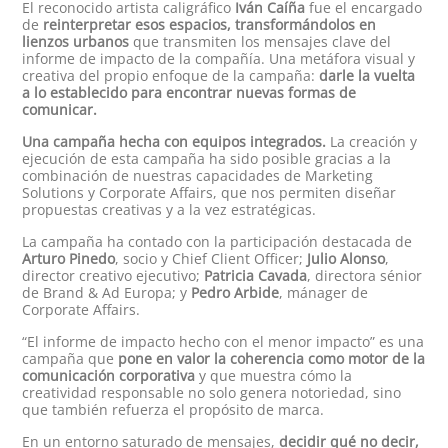
El reconocido artista caligráfico
Iván Caíña
fue el encargado
de
reinterpretar esos espacios, transformándolos en
lienzos urbanos
que transmiten los mensajes clave del
informe de impacto de la compañía. Una metáfora visual y
creativa del propio enfoque de la campaña:
darle la vuelta
a lo establecido para encontrar nuevas formas de
comunicar.
Una campaña hecha con equipos integrados.
La creación y
ejecución de esta campaña ha sido posible gracias a la
combinación de nuestras capacidades de Marketing
Solutions y Corporate Affairs, que nos permiten diseñar
propuestas creativas y a la vez estratégicas.
La campaña ha contado con la participación destacada de
Arturo Pinedo
, socio y Chief Client Officer;
Julio Alonso
,
director creativo ejecutivo;
Patricia Cavada
, directora sénior
de Brand & Ad Europa; y
Pedro Arbide
, mánager de
Corporate Affairs.
“El informe de impacto hecho con el menor impacto” es una
campaña que
pone en valor la coherencia como motor de la
comunicación corporativa
y que muestra cómo la
creatividad responsable no solo genera notoriedad, sino
que también refuerza el propósito de marca.
En un entorno saturado de mensajes,
decidir qué no decir,