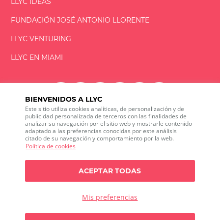
LLYC IDEAS
FUNDACIÓN
JOSÉ ANTONIO
LLORENTE
LLYC VENTURING
LLYC EN MIAMI
BIENVENIDOS A LLYC
Este sitio utiliza cookies analíticas, de personalización y de
LLYC © 2026 Todos los derechos reservados
publicidad personalizada de terceros con las finalidades de
analizar su navegación por el sitio web y mostrarle contenido
adaptado a las preferencias conocidas por este análisis
ES
EN
PT
BR
citado de su navegación y comportamiento por la web.
600 Brickell Avenue, Suite 2125 Miami, Florida 33131
Política de cookies
+1 786 5901000
Canal ético
ACEPTAR TODAS
Política de privacidad
Política de cookies
Configuración de cookies
Política de privacidad sobre Social media listening
Mis preferencias
Política de seguridad de la información
Any doubts?