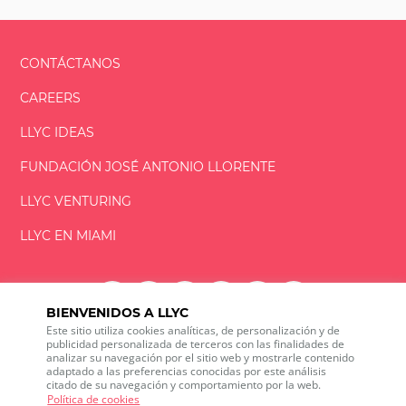
CONTÁCTANOS
CAREERS
LLYC IDEAS
FUNDACIÓN
JOSÉ ANTONIO
LLORENTE
LLYC VENTURING
LLYC EN MIAMI
BIENVENIDOS A LLYC
Este sitio utiliza cookies analíticas, de personalización y de
LLYC © 2026 Todos los derechos reservados
publicidad personalizada de terceros con las finalidades de
analizar su navegación por el sitio web y mostrarle contenido
adaptado a las preferencias conocidas por este análisis
ES
EN
PT
BR
citado de su navegación y comportamiento por la web.
600 Brickell Avenue, Suite 2125 Miami, Florida 33131
Política de cookies
+1 786 5901000