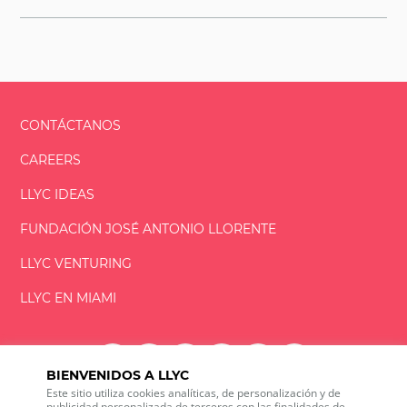
CONTÁCTANOS
CAREERS
LLYC IDEAS
FUNDACIÓN
JOSÉ ANTONIO
LLORENTE
LLYC VENTURING
LLYC EN MIAMI
BIENVENIDOS A LLYC
Este sitio utiliza cookies analíticas, de personalización y de
LLYC © 2026 Todos los derechos reservados
publicidad personalizada de terceros con las finalidades de