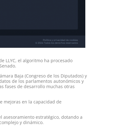
 de LLYC, el algoritmo ha procesado
 Senado.
Cámara Baja (Congreso de los Diputados) y
 datos de los parlamentos autonómicos y
as fases de desarrollo muchas otras
uye mejoras en la capacidad de
el asesoramiento estratégico, dotando a
 complejo y dinámico.