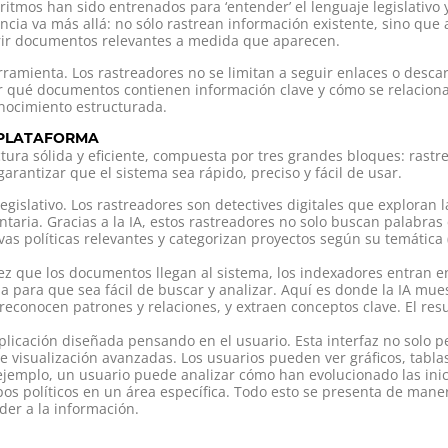
itmos han sido entrenados para ‘entender’ el lenguaje legislativo y
encia va más allá: no sólo rastrean información existente, sino qu
brir documentos relevantes a medida que aparecen.
erramienta. Los rastreadores no se limitan a seguir enlaces o des
 qué documentos contienen información clave y cómo se relacionan 
nocimiento estructurada.
 PLATAFORMA
ura sólida y eficiente, compuesta por tres grandes bloques: rastr
rantizar que el sistema sea rápido, preciso y fácil de usar.
legislativo. Los rastreadores son detectives digitales que exploran
aria. Gracias a la IA, estos rastreadores no solo buscan palabras 
vas políticas relevantes y categorizan proyectos según su temática 
z que los documentos llegan al sistema, los indexadores entran e
a para que sea fácil de buscar y analizar. Aquí es donde la IA mue
reconocen patrones y relaciones, y extraen conceptos clave. El re
plicación diseñada pensando en el usuario. Esta interfaz no solo
e visualización avanzadas. Los usuarios pueden ver gráficos, tabl
or ejemplo, un usuario puede analizar cómo han evolucionado las ini
os políticos en un área específica. Todo esto se presenta de maner
der a la información.