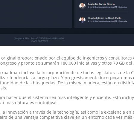
o original proporcionado por el equipo de ingenieros y consultores
Congreso y pronto se sumarán 180.000 iniciativas y otros 70 GB del
 roadmap incluye la incorporación de de todas legislaturas de la 
alizar tendencias a largo plazo. Y progresivamente incorporaremos
rofundidad de las búsquedas. De la misma manera, están en distint
sis.
ara hacer que el sistema sea más inteligente y eficiente. Esto incl
n más naturales e intuitivas.
a innovación a través de la tecnología, así como la excelencia en 
ffairs de una ventaja competitiva clave en un entorno cada vez más