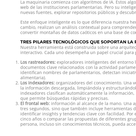
La maquinaria comienza con algoritmos de IA. Estos algor
web de las instituciones parlamentarias. Pero su intelig
nuevas fuentes, explorar repositorios públicos y descu
Este enfoque inteligente es lo que diferencia nuestra h
cambio, realizan un análisis contextual para comprender
convertir montañas de datos caóticos en una base de co
TRES PILARES TECNOLÓGICOS QUE SOPORTAN LA
Nuestra herramienta está construida sobre una arquitect
interactivo. Cada uno desempeña un papel crucial para ga
Los rastreadores:
exploradores inteligentes del entorno 
documentos clave relacionados con la actividad parlament
identifican nombres de parlamentarios, detectan iniciati
alimentaria).
Los indexadores:
organizadores del conocimiento. Una ve
la información descargada, limpiándola y estructurándol
indexadores clasifican automáticamente la información, 
que permite búsquedas rápidas y precisas.
El frontal web:
información al alcance de la mano. Una a
tres segundos, sino que también incluye herramientas d
identificar insights y tendencias clave con facilidad. P
cinco años o comparar las propuestas de diferentes grup
persona, incluso sin conocimientos técnicos, pueda acce