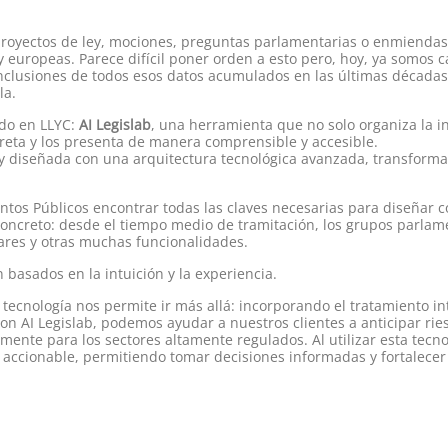
 proyectos de ley, mociones, preguntas parlamentarias o enmiendas
 europeas. Parece difícil poner orden a esto pero, hoy, ya somos ca
nclusiones de todos esos datos acumulados en las últimas década
la.
ado en LLYC:
AI Legislab
, una herramienta que no solo organiza la 
erpreta y los presenta de manera comprensible y accesible.
A) y diseñada con una arquitectura tecnológica avanzada, transforma
tos Públicos encontrar todas las claves necesarias para diseñar co
concreto: desde el tiempo medio de tramitación, los grupos parlame
ilares y otras muchas funcionalidades.
basados en la intuición y la experiencia.
tecnología nos permite ir más allá: incorporando el tratamiento int
Con AI Legislab, podemos ayudar a nuestros clientes a anticipar ri
almente para los sectores altamente regulados. Al utilizar esta te
y accionable, permitiendo tomar decisiones informadas y fortalecer