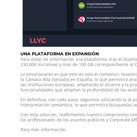
UNA PLATAFORMA EN EXPANSIÓN
Para dotar de información a la plataforma, tras el diseñ
230.000 iniciativas y más de 100 GB correspondiente al 
Lo emocionante es que este es solo el comienzo. Nuestro
la Cámara Alta (Senado) en España, lo que permitirá an
las instituciones europeas, ampliando el alcance y la p
funcionalidades que amplían la profundidad de los análi
En definitiva, con cada paso, seguimos utilizando la IA p
interpretación semántica, lo que permitirá búsquedas aú
Con esta solución, reafirmamos nuestro compromiso con l
los profesionales de los asuntos públicos y Corporate A
Para más información: