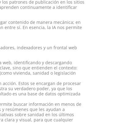
 los patrones de publicación en los sitios
e aprenden continuamente a identificar
cargar contenido de manera mecánica; en
entre sí. En esencia, la IA nos permite
eadores, indexadores y un frontal web
 la web, identificando y descargando
clave, sino que entienden el contexto:
(como vivienda, sanidad o legislación
n acción. Estos se encargan de procesar
stra su verdadero poder, ya que los
sultado es una base de datos optimizada
 permite buscar información en menos de
as y resúmenes que les ayudan a
ciativas sobre sanidad en los últimos
a clara y visual, para que cualquier