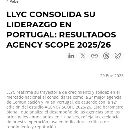
Volver
LLYC CONSOLIDA SU
LIDERAZGO EN
PORTUGAL: RESULTADOS
AGENCY SCOPE 2025/26
29 Ene 2026
LLYC reafirma su trayectoria de crecimiento y solidez en el
mercado nacional al consolidarse como la 2ª mejor agencia
de Comunicación y PR en Portugal, de acuerdo con la 12ª
edición del estudio AGENCY SCOPE 2025/26. Este barómetro
bienal, que analiza el desempeño de las agencias ante los
principales anunciantes en 11 países, refleja la excelencia
de nuestra operación lusa en indicadores críticos de
rendimiento y reputación.