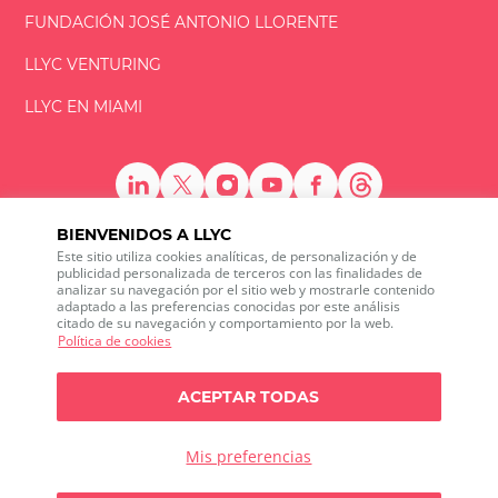
FUNDACIÓN
JOSÉ ANTONIO
LLORENTE
LLYC VENTURING
LLYC EN MIAMI
BIENVENIDOS A LLYC
Este sitio utiliza cookies analíticas, de personalización y de
LLYC © 2026 Todos los derechos reservados
publicidad personalizada de terceros con las finalidades de
analizar su navegación por el sitio web y mostrarle contenido
adaptado a las preferencias conocidas por este análisis
ES
EN
PT
BR
citado de su navegación y comportamiento por la web.
600 Brickell Avenue, Suite 2125 Miami, Florida 33131
Política de cookies
+1 786 5901000
Canal ético
ACEPTAR TODAS
Política de privacidad
Política de cookies
Configuración de cookies
Política de privacidad sobre Social media listening
Mis preferencias
Política de seguridad de la información