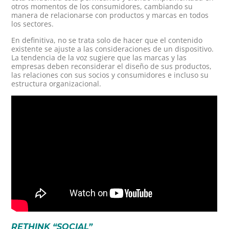
otros momentos de los consumidores, cambiando su
manera de relacionarse con productos y marcas en todos
los sectores.
En definitiva, no se trata solo de hacer que el contenido
existente se ajuste a las consideraciones de un dispositivo.
La tendencia de la voz sugiere que las marcas y las
empresas deben reconsiderar el diseño de sus productos,
las relaciones con sus socios y consumidores e incluso su
estructura organizacional.
RETHINK “SOCIAL”