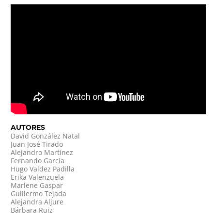
AUTORES
David González Natal
Juan José Tirado
Alejandro Martínez
Fernando García
Hugo Valdez Padilla
Erika Valenzuela
Marlene Gaspar
Guillermo Tejada
Alejandra Aljure
Bárbara Ruiz