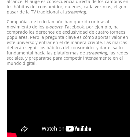
alcance. El auge es consecuencia directa de los cambios en
los hábitos del consumidor, quienes, cada vez más, eligen
pasar de la TV tradicional al
streaming
.
Compañías de todo tamaño han querido unirse al
movimiento de los
e-sports
. Facebook, por ejemplo, ha
comprado los derechos de exclusividad de cuatro torneos
populares. Pero la pregunta clave es cómo aportar valor en
este universo y entrar en él de manera creíble. Las marcas
deberán seguir los hábitos del consumidor y dar el salto
fundamental hacia las plataformas de
streaming
, las redes
sociales, y prepararse para competir intensamente en el
mundo digital.