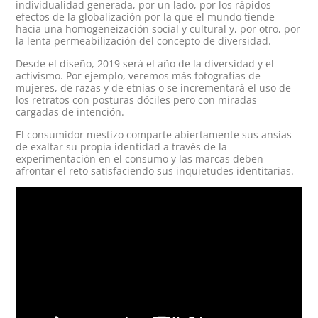
individualidad generada, por un lado, por los rápidos
efectos de la globalización por la que el mundo tiende
hacia una homogeneización social y cultural y, por otro, por
la lenta permeabilización del concepto de diversidad.
Desde el diseño, 2019 será el año de la diversidad y el
activismo. Por ejemplo, veremos más fotografías de
mujeres, de razas y de etnias o se incrementará el uso de
los retratos con posturas dóciles pero con miradas
cargadas de intención.
El consumidor mestizo comparte abiertamente sus ansias
de exaltar su propia identidad a través de la
experimentación en el consumo y las marcas deben
afrontar el reto satisfaciendo sus inquietudes identitarias.