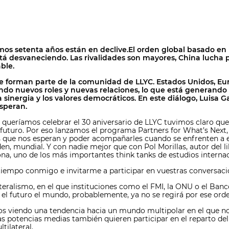
s setenta años están en declive.El orden global basado en la
stá desvaneciendo. Las rivalidades son mayores, China lucha 
ble.
e forman parte de la comunidad de LLYC. Estados Unidos, Eu
o nuevos roles y nuevas relaciones, lo que está generando f
 sinergia y los valores democráticos. En este diálogo, Luisa Ga
esperan.
ueríamos celebrar el 30 aniversario de LLYC tuvimos claro que
uturo. Por eso lanzamos el programa Partners for What’s Next, c
os que nos esperan y poder acompañarles cuando se enfrenten a e
n, mundial. Y con nadie mejor que con Pol Morillas, autor del l
na, uno de los más importantes think tanks de estudios interna
tiempo conmigo e invitarme a participar en vuestras conversaci
eralismo, en el que instituciones como el FMI, la ONU o el Banc
el futuro el mundo, probablemente, ya no se regirá por ese orde
s viendo una tendencia hacia un mundo multipolar en el que no
las potencias medias también quieren participar en el reparto del
tilateral.