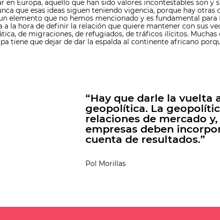
lar en Europa, aquello que han sido valores incontestables son 
a que esas ideas siguen teniendo vigencia, porque hay otras qu
y un elemento que no hemos mencionado y es fundamental para E
ca a la hora de definir la relación que quiere mantener con sus ve
ca, de migraciones, de refugiados, de tráficos ilícitos. Muchas
uropa tiene que dejar de dar la espalda al continente africano po
“Hay que darle la vuelta
geopolítica. La geopolíti
relaciones de mercado y, 
empresas deben incorpora
cuenta de resultados.”
Pol Morillas