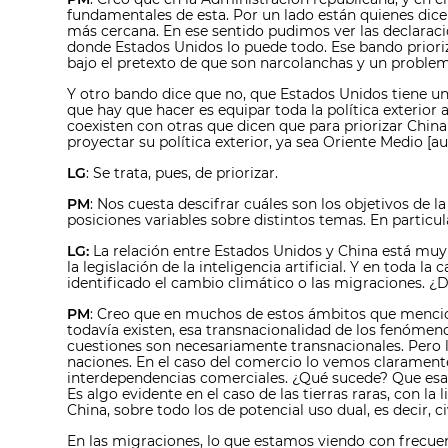
fundamentales de esta. Por un lado están quienes dicen
más cercana. En ese sentido pudimos ver las declarac
donde Estados Unidos lo puede todo. Ese bando prioriza
bajo el pretexto de que son narcolanchas y un proble
Y otro bando dice que no, que Estados Unidos tiene un
que hay que hacer es equipar toda la política exterior 
coexisten con otras que dicen que para priorizar China
proyectar su política exterior, ya sea Oriente Medio [a
LG
: Se trata, pues, de priorizar.
PM
: Nos cuesta descifrar cuáles son los objetivos de
posiciones variables sobre distintos temas. En particul
LG:
La relación entre Estados Unidos y China está muy 
la legislación de la inteligencia artificial. Y en tod
identificado el cambio climático o las migraciones. 
PM
: Creo que en muchos de estos ámbitos que mencion
todavía existen, esa transnacionalidad de los fenómeno
cuestiones son necesariamente transnacionales. Pero lo
naciones. En el caso del comercio lo vemos claramente
interdependencias comerciales. ¿Qué sucede? Que esas 
Es algo evidente en el caso de las tierras raras, con 
China, sobre todo los de potencial uso dual, es decir, civ
En las migraciones, lo que estamos viendo con frecu