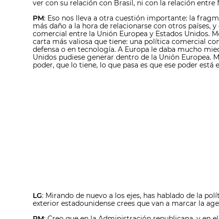
ver con su relación con Brasil, ni con la relación entre 
PM
: Eso nos lleva a otra cuestión importante: la fra
más daño a la hora de relacionarse con otros países, y
comercial entre la Unión Europea y Estados Unidos. M
carta más valiosa que tiene: una política comercial c
defensa o en tecnología. A Europa le daba mucho mied
Unidos pudiese generar dentro de la Unión Europea. M
poder, que lo tiene, lo que pasa es que ese poder est
LG
: Mirando de nuevo a los ejes, has hablado de la po
exterior estadounidense crees que van a marcar la age
PM
: Creo que en la Administración republicana, y en 