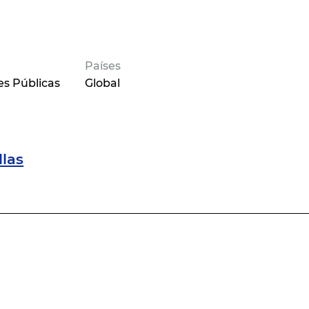
Países
es Públicas
Global
llas