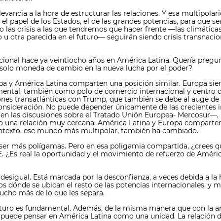
levancia a la hora de estructurar las relaciones. Y esa multipolar
el papel de los Estados, el de las grandes potencias, para que 
ro las crisis a las que tendremos que hacer frente —las climáticas
 otra parecida en el futuro— seguirán siendo crisis transnacion
acional hace ya veintiocho años en América Latina. Quería pregun
 solo moneda de cambio en la nueva lucha por el poder?
ropa y América Latina comparten una posición similar. Europa s
amental, también como polo de comercio internacional y centro d
ciones transatlánticas con Trump, que también se debe al auge de
consideración. No puede depender únicamente de las crecientes
en las discusiones sobre el Tratado Unión Europea- Mercosur—, p
 una relación muy cercana. América Latina y Europa comparten 
ntexto, ese mundo más multipolar, también ha cambiado.
 ser más polígamas. Pero en esa poligamia compartida, ¿crees qu
¿Es real la oportunidad y el movimiento de refuerzo de Améric
desigual. Está marcada por la desconfianza, a veces debida a la 
mos dónde se ubican el resto de las potencias internacionales, y 
ucho más de lo que les separa.
 futuro es fundamental. Además, de la misma manera que con la 
 puede pensar en América Latina como una unidad. La relación 