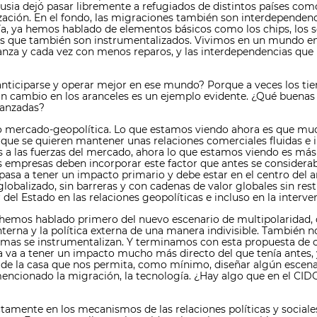
usia dejó pasar libremente a refugiados de distintos países como
ación. En el fondo, las migraciones también son interdependen
ía, ya hemos hablado de elementos básicos como los chips, los s
s que también son instrumentalizados. Vivimos en un mundo en 
ranza y cada vez con menos reparos, y las interdependencias qu
anticiparse y operar mejor en ese mundo? Porque a veces los ti
un cambio en los aranceles es un ejemplo evidente. ¿Qué buenas 
vanzadas?
mio mercado-geopolítica. Lo que estamos viendo ahora es que muc
 que se quieren mantener unas relaciones comerciales fluidas e in
 a las fuerzas del mercado, ahora lo que estamos viendo es más 
las empresas deben incorporar este factor que antes se consider
pasa a tener un impacto primario y debe estar en el centro del 
balizado, sin barreras y con cadenas de valor globales sin res
el Estado en las relaciones geopolíticas e incluso en la interven
hemos hablado primero del nuevo escenario de multipolaridad, 
nterna y la política externa de una manera indivisible. También 
temas se instrumentalizan. Y terminamos con esta propuesta de 
ca va a tener un impacto mucho más directo del que tenía ante
 de la casa que nos permita, como mínimo, diseñar algún escen
encionado la migración, la tecnología. ¿Hay algo que en el CIDO
tamente en los mecanismos de las relaciones políticas y sociales