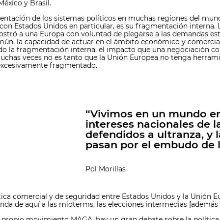
México y Brasil.
gmentación de los sistemas políticos en muchas regiones del mund
 con Estados Unidos en particular, es su fragmentación interna. 
ostró a una Europa con voluntad de plegarse a las demandas est
omún, la capacidad de actuar en el ámbito económico y comercial
o la fragmentación interna, el impacto que una negociación cont
uchas veces no es tanto que la Unión Europea no tenga herrami
á excesivamente fragmentado.
“Vivimos en un mundo en
intereses nacionales de l
defendidos a ultranza, y
pasan por el embudo de l
Pol Morillas
lítica comercial y de seguridad entre Estados Unidos y la Unión E
nda de aquí a las midterms, las elecciones intermedias [además d
el propio movimiento MAGA, hay un gran debate sobre la política 