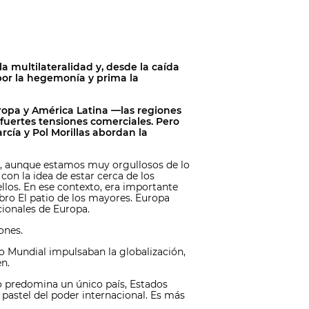
 multilateralidad y, desde la caída
por la hegemonía y prima la
ropa y América Latina —las regiones
uertes tensiones comerciales. Pero
rcía y Pol Morillas abordan la
, aunque estamos muy orgullosos de lo
on la idea de estar cerca de los
llos. En ese contexto, era importante
ibro El patio de los mayores. Europa
cionales de Europa.
ones.
o Mundial impulsaban la globalización,
n.
 predomina un único país, Estados
 pastel del poder internacional. Es más