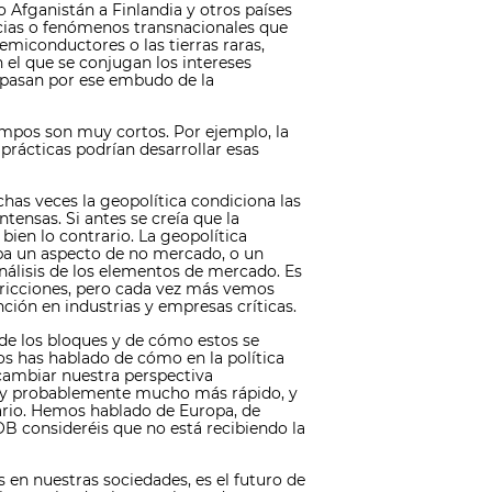
 Afganistán a Finlandia y otros países
cias o fenómenos transnacionales que
emiconductores o las tierras raras,
el que se conjugan los intereses
e pasan por ese embudo de la
empos son muy cortos. Por ejemplo, la
prácticas podrían desarrollar esas
has veces la geopolítica condiciona las
tensas. Si antes se creía que la
bien lo contrario. La geopolítica
aba un aspecto de no mercado, o un
análisis de los elementos de mercado. Es
tricciones, pero cada vez más vemos
ción en industrias y empresas críticas.
de los bloques y de cómo estos se
nos has hablado de cómo en la política
cambiar nuestra perspectiva
s, y probablemente mucho más rápido, y
ario. Hemos hablado de Europa, de
B consideréis que no está recibiendo la
 en nuestras sociedades, es el futuro de