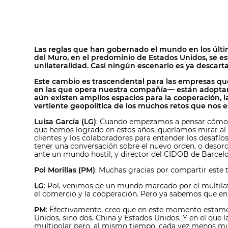
Las reglas que han gobernado el mundo en los último
del Muro, en el predominio de Estados Unidos, se e
unilateralidad. Casi ningún escenario es ya descarta
Este cambio es trascendental para las empresas qu
en las que opera nuestra compañía— están adoptand
aún existen amplios espacios para la cooperación, la
vertiente geopolítica de los muchos retos que nos 
Luisa García (LG)
: Cuando empezamos a pensar cómo q
que hemos logrado en estos años, queríamos mirar al f
clientes y los colaboradores para entender los desafí
tener una conversación sobre el nuevo orden, o desorde
ante un mundo hostil, y director del CIDOB de Barcelo
Pol Morillas (PM)
: Muchas gracias por compartir este 
LG
: Pol, venimos de un mundo marcado por el multilat
el comercio y la cooperación. Pero ya sabemos que en 
PM
: Efectivamente, creo que en este momento estamo
Unidos, sino dos, China y Estados Unidos. Y en el que 
multipolar pero, al mismo tiempo, cada vez menos mul