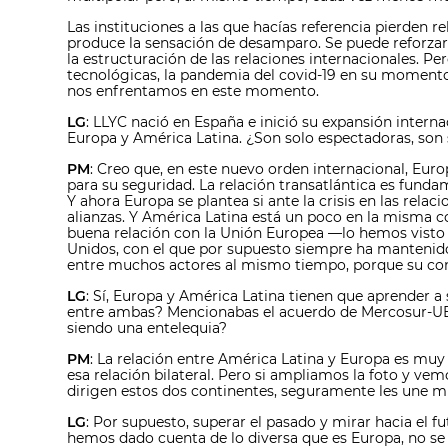
Las instituciones a las que hacías referencia pierden re
produce la sensación de desamparo. Se puede reforzar 
la estructuración de las relaciones internacionales. Pe
tecnológicas, la pandemia del covid-19 en su momento u
nos enfrentamos en este momento.
LG
: LLYC nació en España e inició su expansión intern
Europa y América Latina. ¿Son solo espectadoras, son
PM
: Creo que, en este nuevo orden internacional, Eu
para su seguridad. La relación transatlántica es fund
Y ahora Europa se plantea si ante la crisis en las rela
alianzas. Y América Latina está un poco en la misma 
buena relación con la Unión Europea —lo hemos visto 
Unidos, con el que por supuesto siempre ha mantenido
entre muchos actores al mismo tiempo, porque su co
LG
: Sí, Europa y América Latina tienen que aprender a
entre ambas? Mencionabas el acuerdo de Mercosur-UE. 
siendo una entelequia?
PM
: La relación entre América Latina y Europa es muy 
esa relación bilateral. Pero si ampliamos la foto y ve
dirigen estos dos continentes, seguramente les une m
LG
: Por supuesto, superar el pasado y mirar hacia el
hemos dado cuenta de lo diversa que es Europa, no se