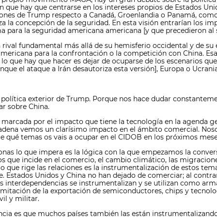
 que hay que centrarse en los intereses propios de Estados Unido
iones de Trump respecto a Canadá, Groenlandia o Panamá, como si
 la concepción de la seguridad. En esta visión entrarían los im
ma para la seguridad americana americana [y que precedieron al 
 rival fundamental más allá de su hemisferio occidental y de su 
americana para la confrontación o la competición con China. Esas 
 lo que hay que hacer es dejar de ocuparse de los escenarios que 
unque el ataque a Irán desautoriza esta versión], Europa o Ucrania
 la política exterior de Trump. Porque nos hace dudar constantem
ar sobre China.
marcada por el impacto que tiene la tecnología en la agenda geop
a la cadena vemos un clarísimo impacto en el ámbito comercial. N
¿De qué temas os vais a ocupar en el CIDOB en los próximos mes
as lo que impera es la lógica con la que empezamos la convers
s que incide en el comercio, el cambio climático, las migracione
 que rige las relaciones es la instrumentalización de estos tema
. Estados Unidos y China no han dejado de comerciar; al contrar
interdependencias se instrumentalizan y se utilizan como arma 
la limitación de la exportación de semiconductores, chips y tecno
il y militar.
encia es que muchos países también las están instrumentalizand