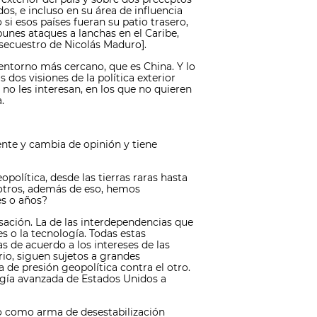
s, e incluso en su área de influencia
 esos países fueran su patio trasero,
punes ataques a lanchas en el Caribe,
secuestro de Nicolás Maduro].
entorno más cercano, que es China. Y lo
dos visiones de la política exterior
no les interesan, en los que no quieren
.
ente y cambia de opinión y tiene
olítica, desde las tierras raras hasta
osotros, además de eso, hemos
es o años?
ación. La de las interdependencias que
s o la tecnología. Todas estas
s de acuerdo a los intereses de las
io, siguen sujetos a grandes
de presión geopolítica contra el otro.
logía avanzada de Estados Unidos a
o como arma de desestabilización