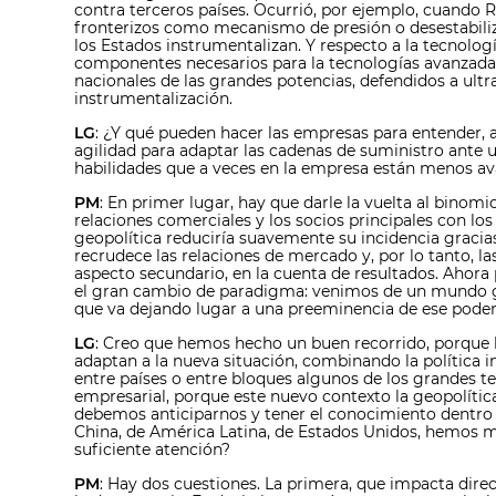
contra terceros países. Ocurrió, por ejemplo, cuando R
fronterizos como mecanismo de presión o desestabiliz
los Estados instrumentalizan. Y respecto a la tecnolog
componentes necesarios para la tecnologías avanzada
nacionales de las grandes potencias, defendidos a ult
instrumentalización.
LG
: ¿Y qué pueden hacer las empresas para entender, 
agilidad para adaptar las cadenas de suministro ante 
habilidades que a veces en la empresa están menos a
PM
: En primer lugar, hay que darle la vuelta al bino
relaciones comerciales y los socios principales con los
geopolítica reduciría suavemente su incidencia gracias
recrudece las relaciones de mercado y, por lo tanto, 
aspecto secundario, en la cuenta de resultados. Ahora 
el gran cambio de paradigma: venimos de un mundo glo
que va dejando lugar a una preeminencia de ese poder d
LG
: Creo que hemos hecho un buen recorrido, porque 
adaptan a la nueva situación, combinando la política i
entre países o entre bloques algunos de los grandes 
empresarial, porque este nuevo contexto la geopolíti
debemos anticiparnos y tener el conocimiento dentro
China, de América Latina, de Estados Unidos, hemos m
suficiente atención?
PM
: Hay dos cuestiones. La primera, que impacta direc