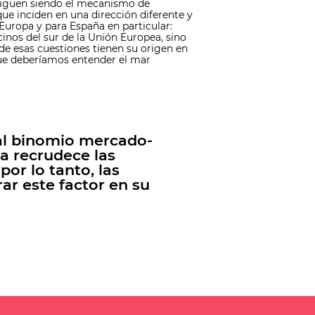
y siguen siendo el mecanismo de
e inciden en una dirección diferente y
uropa y para España en particular:
cinos del sur de la Unión Europea, sino
 de esas cuestiones tienen su origen en
rque deberíamos entender el mar
 al binomio mercado-
ca recrudece las
por lo tanto, las
r este factor en su