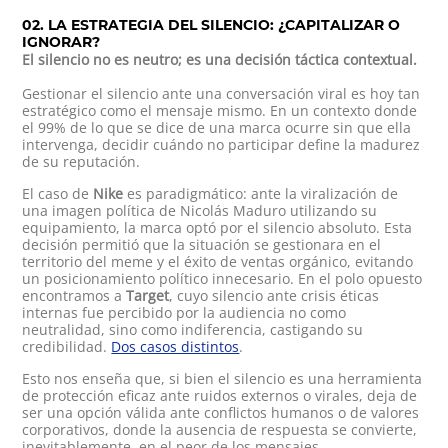
02. LA ESTRATEGIA DEL SILENCIO: ¿CAPITALIZAR O
IGNORAR?
El silencio no es neutro; es una decisión táctica contextual.
Gestionar el silencio ante una conversación viral es hoy tan
estratégico como el mensaje mismo. En un contexto donde
el 99% de lo que se dice de una marca ocurre sin que ella
intervenga, decidir cuándo no participar define la madurez
de su reputación.
El caso de
Nike
es paradigmático: ante la viralización de
una imagen política de Nicolás Maduro utilizando su
equipamiento, la marca optó por el silencio absoluto. Esta
decisión permitió que la situación se gestionara en el
territorio del meme y el éxito de ventas orgánico, evitando
un posicionamiento político innecesario. En el polo opuesto
encontramos a
Target
, cuyo silencio ante crisis éticas
internas fue percibido por la audiencia no como
neutralidad, sino como indiferencia, castigando su
credibilidad.
Dos casos distintos
.
Esto nos enseña que, si bien el silencio es una herramienta
de protección eficaz ante ruidos externos o virales, deja de
ser una opción válida ante conflictos humanos o de valores
corporativos, donde la ausencia de respuesta se convierte,
inevitablemente, en el peor de los mensajes.