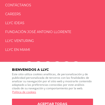
CONTÁCTANOS
CAREERS
LLYC IDEAS
FUNDACIÓN
JOSÉ ANTONIO
LLORENTE
LLYC VENTURING
LLYC EN MIAMI
BIENVENIDOS A LLYC
Este sitio utiliza cookies analíticas, de personalización y de
LLYC © 2026 Todos los derechos reservados
publicidad personalizada de terceros con las finalidades de
analizar su navegación por el sitio web y mostrarle contenido
adaptado a las preferencias conocidas por este análisis
ES
EN
PT
BR
citado de su navegación y comportamiento por la web.
600 Brickell Avenue, Suite 2125 Miami, Florida 33131
Política de cookies
+1 786 5901000
Canal ético
ACEPTAR TODAS
Política de privacidad