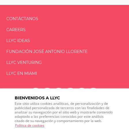
CONTÁCTANOS
CAREERS
LLYC IDEAS
FUNDACIÓN
JOSÉ ANTONIO
LLORENTE
LLYC VENTURING
LLYC EN MIAMI
BIENVENIDOS A LLYC
Este sitio utiliza cookies analíticas, de personalización y de
LLYC © 2026 Todos los derechos reservados
publicidad personalizada de terceros con las finalidades de
analizar su navegación por el sitio web y mostrarle contenido
adaptado a las preferencias conocidas por este análisis
ES
EN
PT
BR
citado de su navegación y comportamiento por la web.
600 Brickell Avenue, Suite 2125 Miami, Florida 33131
Política de cookies
+1 786 5901000