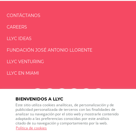
CONTÁCTANOS
CAREERS
LLYC IDEAS
FUNDACIÓN
JOSÉ ANTONIO
LLORENTE
LLYC VENTURING
LLYC EN MIAMI
BIENVENIDOS A LLYC
Este sitio utiliza cookies analíticas, de personalización y de
LLYC © 2026 Todos los derechos reservados
publicidad personalizada de terceros con las finalidades de
analizar su navegación por el sitio web y mostrarle contenido
adaptado a las preferencias conocidas por este análisis
ES
EN
citado de su navegación y comportamiento por la web.
600 Brickell Avenue, Suite 2125 Miami, Florida 33131
Política de cookies
+1 786 5901000