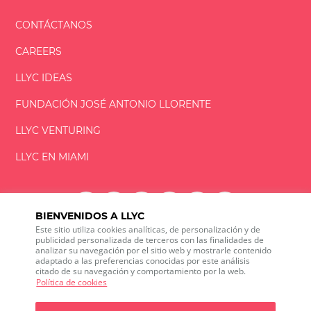
CONTÁCTANOS
CAREERS
LLYC IDEAS
FUNDACIÓN
JOSÉ ANTONIO
LLORENTE
LLYC VENTURING
LLYC EN MIAMI
BIENVENIDOS A LLYC
Este sitio utiliza cookies analíticas, de personalización y de
LLYC © 2026 Todos los derechos reservados
publicidad personalizada de terceros con las finalidades de
analizar su navegación por el sitio web y mostrarle contenido
adaptado a las preferencias conocidas por este análisis
ES
EN
citado de su navegación y comportamiento por la web.
600 Brickell Avenue, Suite 2125 Miami, Florida 33131
Política de cookies
+1 786 5901000
Canal ético