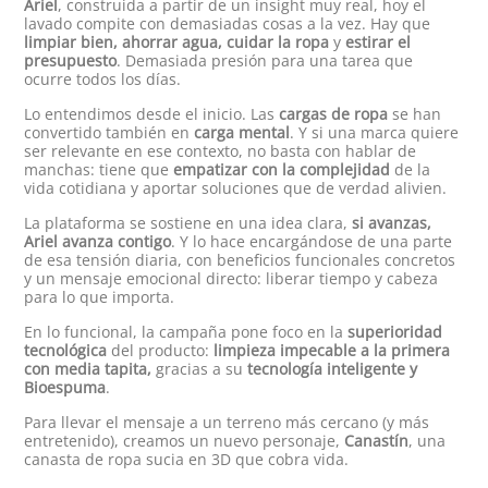
Ariel
, construida a partir de un insight muy real, hoy el
lavado compite con demasiadas cosas a la vez. Hay que
limpiar bien, ahorrar agua, cuidar la ropa
y
estirar el
presupuesto
. Demasiada presión para una tarea que
ocurre todos los días.
Lo entendimos desde el inicio. Las
cargas de ropa
se han
convertido también en
carga mental
. Y si una marca quiere
ser relevante en ese contexto, no basta con hablar de
manchas: tiene que
empatizar con la complejidad
de la
vida cotidiana y aportar soluciones que de verdad alivien.
La plataforma se sostiene en una idea clara,
si avanzas,
Ariel avanza contigo
. Y lo hace encargándose de una parte
de esa tensión diaria, con beneficios funcionales concretos
y un mensaje emocional directo: liberar tiempo y cabeza
para lo que importa.
En lo funcional, la campaña pone foco en la
superioridad
tecnológica
del producto:
limpieza impecable a la primera
con media tapita,
gracias a su
tecnología inteligente y
Bioespuma
.
Para llevar el mensaje a un terreno más cercano (y más
entretenido), creamos un nuevo personaje,
Canastín
, una
canasta de ropa sucia en 3D que cobra vida.