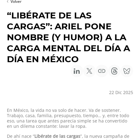
Volver
“LIBÉRATE DE LAS
CARGAS”: ARIEL PONE
NOMBRE (Y HUMOR) A LA
CARGA MENTAL DEL DÍA A
DÍA EN MÉXICO
22 Dic 2025
En México, la vida no va solo de hacer. Va de sostener.
Trabajo, casa, familia, presupuesto, tiempo… y, entre todo
eso, una tarea que antes parecía simple se ha convertido
en un dilema constante: lavar la ropa.
De ahí nace “
Libérate de las cargas
”, la nueva campaña de