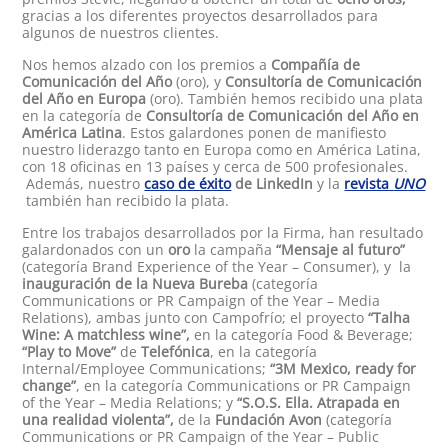
gracias a los diferentes proyectos desarrollados para
algunos de nuestros clientes.
Nos hemos alzado con los premios a
Compañía de
Comunicación del Año
(oro), y
Consultoría de Comunicación
del Año en Europa
(oro). También hemos recibido una plata
en la categoría de
Consultoría de Comunicación del Año en
América Latina
. Estos galardones ponen de manifiesto
nuestro liderazgo tanto en Europa como en América Latina,
con 18 oficinas en 13 países y cerca de 500 profesionales.
Además, nuestro
caso de éxito
de LinkedIn
y la
revista
UNO
también han recibido la plata.
Entre los trabajos desarrollados por la Firma, han resultado
galardonados con un
oro
la campaña
“Mensaje al futuro”
(categoría Brand Experience of the Year – Consumer), y la
inauguración de la Nueva Bureba
(categoría
Communications or PR Campaign of the Year – Media
Relations), ambas junto con Campofrío; el proyecto
“Talha
Wine: A matchless wine”,
en la categoría Food & Beverage;
“Play to Move”
de
Telefónica
, en la categoría
Internal/Employee Communications;
“3M Mexico, ready for
change”
, en la categoría Communications or PR Campaign
of the Year – Media Relations; y
“S.O.S. Ella. Atrapada en
una realidad violenta”,
de la
Fundación Avon
(categoría
Communications or PR Campaign of the Year – Public