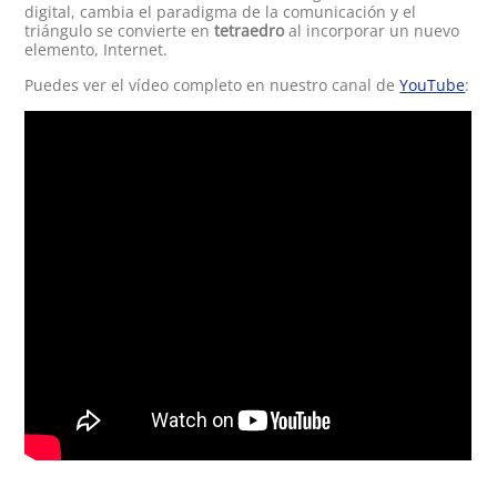
digital, cambia el paradigma de la comunicación y el
triángulo se convierte en
tetraedro
al incorporar un nuevo
elemento, Internet.
Puedes ver el vídeo completo en nuestro canal de
YouTube
: